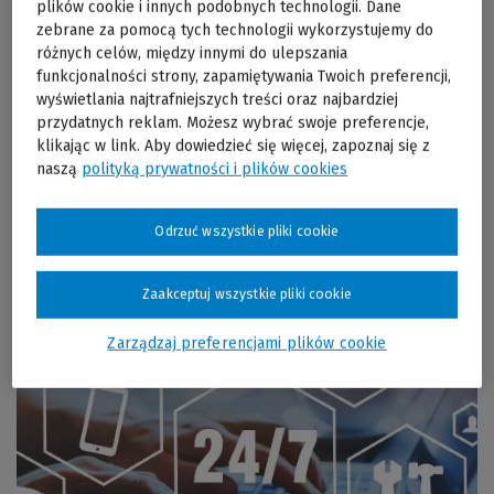
plików cookie i innych podobnych technologii. Dane
zebrane za pomocą tych technologii wykorzystujemy do
różnych celów, między innymi do ulepszania
funkcjonalności strony, zapamiętywania Twoich preferencji,
Sprawdzona i dopracowana aplikacja
wyświetlania najtrafniejszych treści oraz najbardziej
przydatnych reklam. Możesz wybrać swoje preferencje,
Od 2001 r. rozwijamy narzędzia do zarządzania prawami IP.
klikając w link. Aby dowiedzieć się więcej, zapoznaj się z
Zaufało nam liczne grono kancelarii patentowych i
naszą
polityką prywatności i plików cookies
prawnych, wewnętrzne działy prawne, a także wyższe
uczelnie. INPRO to sprawdzone i dopracowane narzędzie,
któremu możesz zaufać.
Odrzuć wszystkie pliki cookie
Zaakceptuj wszystkie pliki cookie
Zarządzaj preferencjami plików cookie