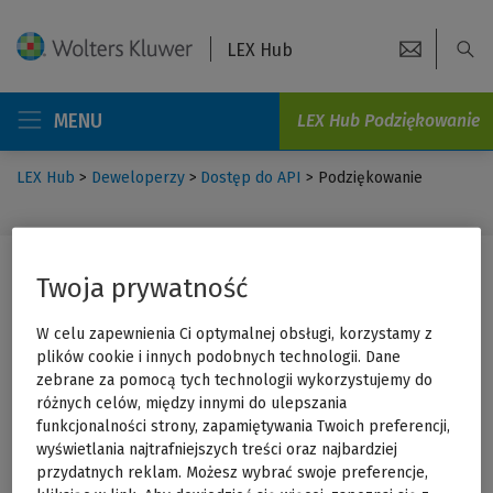
LEX Hub
MENU
LEX Hub Podziękowanie
LEX Hub
>
Deweloperzy
>
Dostęp do API
>
Podziękowanie
Skontaktuj się
Twoja prywatność
W celu zapewnienia Ci optymalnej obsługi, korzystamy z
plików cookie i innych podobnych technologii. Dane
zebrane za pomocą tych technologii wykorzystujemy do
różnych celów, między innymi do ulepszania
funkcjonalności strony, zapamiętywania Twoich preferencji,
wyświetlania najtrafniejszych treści oraz najbardziej
przydatnych reklam. Możesz wybrać swoje preferencje,