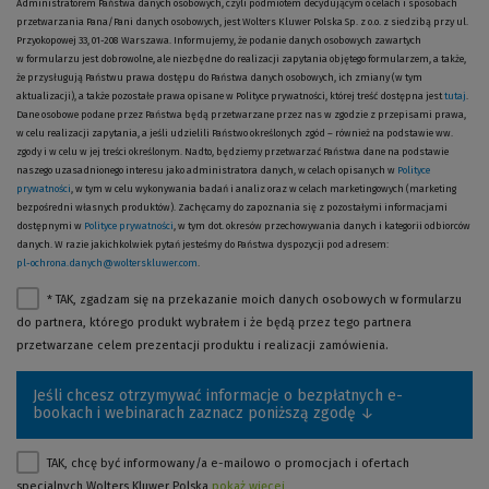
Administratorem Państwa danych osobowych, czyli podmiotem decydującym o celach i sposobach
przetwarzania Pana/Pani danych osobowych, jest Wolters Kluwer Polska Sp. z o.o. z siedzibą przy ul.
Przyokopowej 33,
01-208
Warszawa. Informujemy, że podanie danych osobowych zawartych
w formularzu jest dobrowolne, ale niezbędne do realizacji zapytania objętego formularzem, a także,
że przysługują Państwu prawa dostępu do Państwa danych osobowych, ich zmiany (w tym
aktualizacji), a także pozostałe prawa opisane w Polityce prywatności, której treść dostępna jest
tutaj
.
Dane osobowe podane przez Państwa będą przetwarzane przez nas w zgodzie z przepisami prawa,
w celu realizacji zapytania, a jeśli udzielili Państwo określonych zgód
– również
na podstawie ww.
zgody i w celu w jej treści określonym. Nadto, będziemy przetwarzać Państwa dane na podstawie
naszego uzasadnionego interesu jako administratora danych, w celach opisanych w
Polityce
prywatności
, w tym w celu wykonywania badań i analiz oraz w celach marketingowych (marketing
bezpośredni własnych produktów). Zachęcamy do zapoznania się z pozostałymi informacjami
dostępnymi w
Polityce prywatności
, w tym dot. okresów przechowywania danych i kategorii odbiorców
danych. W razie jakichkolwiek pytań jesteśmy do Państwa dyspozycji pod adresem:
pl-ochrona.danych@wolterskluwer.com
.
* TAK, zgadzam się na przekazanie moich danych osobowych w formularzu
do partnera, którego produkt wybrałem i że będą przez tego partnera
przetwarzane celem prezentacji produktu i realizacji zamówienia.
Jeśli chcesz otrzymywać informacje o bezpłatnych e-
bookach i webinarach zaznacz poniższą zgodę ↓
TAK, chcę być informowany/a
e-mailowo
o promocjach i ofertach
specjalnych Wolters Kluwer Polska
pokaż więcej