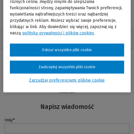
różnych celów, między innymi do ulepszania
Nasi eksperci chętnie odpowiedzą na Twoje pytania lub
funkcjonalności strony, zapamiętywania Twoich preferencji,
przeprowadzą Cię przez proces rejestracji w programie
wyświetlania najtrafniejszych treści oraz najbardziej
partnerskim LEX Hub.
przydatnych reklam. Możesz wybrać swoje preferencje,
klikając w link. Aby dowiedzieć się więcej, zapoznaj się z
naszą
polityką prywatności i plików cookies
LEX Hub
>
Sklep LEX Hub
>
Kontakt
>
Wizards
Odrzuć wszystkie pliki cookie
Zamów dostęp lub wersję
próbną!
Zaakceptuj wszystkie pliki cookie
Zarządzaj preferencjami plików cookie
Po wypełnieniu formularza skontaktuje się z Tobą nasz partner
Wizards.
Napisz wiadomość
Imię
*