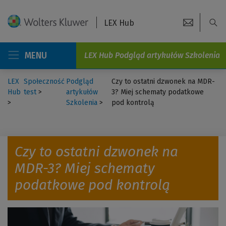
LEX Hub
MENU
LEX Hub Podgląd artykułów Szkolenia
LEX
Społeczność
Podgląd
Czy to ostatni dzwonek na MDR-
Hub
test
>
artykułów
3? Miej schematy podatkowe
>
Szkolenia
>
pod kontrolą
Czy to ostatni dzwonek na
MDR-3? Miej schematy
podatkowe pod kontrolą