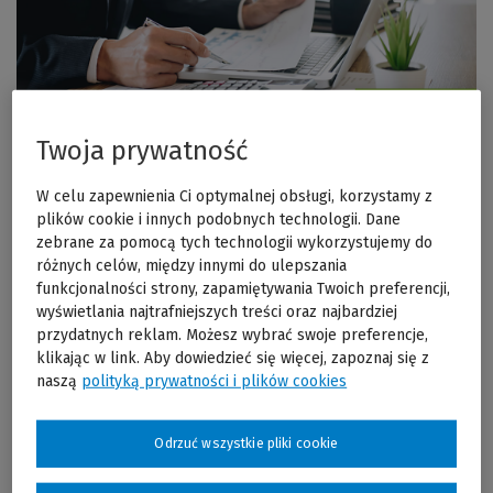
Twoja prywatność
Termin szkolenia: 23.03.2020
(poniedziałek) godz. 11:00
W celu zapewnienia Ci optymalnej obsługi, korzystamy z
plików cookie i innych podobnych technologii. Dane
Regulacje o schematach podatkowych narzuciły spółkom,
zebrane za pomocą tych technologii wykorzystujemy do
księgowym i prawnikom szereg nowych obowiązków
różnych celów, między innymi do ulepszania
informacyjnych. Niedługo mija kolejny termin na przekazanie
funkcjonalności strony, zapamiętywania Twoich preferencji,
MDR – tym razem poprzez plik MDR-3. Zanim termin upłynie,
wyświetlania najtrafniejszych treści oraz najbardziej
podatnicy powinni upewnić się, czy na pewno ten obowiązek
przydatnych reklam. Możesz wybrać swoje preferencje,
z zakresu schematów podatkowych ich nie dotyczy.
klikając w link. Aby dowiedzieć się więcej, zapoznaj się z
naszą
polityką prywatności i plików cookies
Weź udział w bezpłatnym webinarze prowadzonym przez
ekspertów z firmy doradczej Olesiński i Wspólnicy i dowiedz się:
Odrzuć wszystkie pliki cookie
kogo dotyczy obowiązek raportowania MDR-3?
co należy rozumieć poprzez wykonanie jakichkolwiek